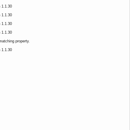
 1.1.30
 1.1.30
 1.1.30
 1.1.30
matching property.
 1.1.30