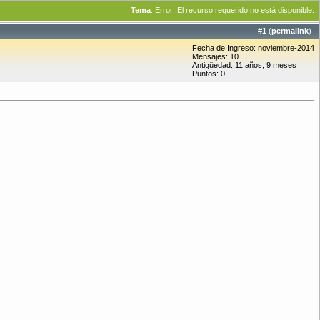
Tema
:
Error: El recurso requerido no está disponible.
#
1
(
permalink
)
Fecha de Ingreso: noviembre-2014
Mensajes: 10
Antigüedad: 11 años, 9 meses
Puntos: 0