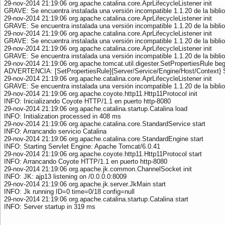
29-nov-2014 21:19:06 org.apache.catalina.core.AprLifecycleListener init
GRAVE: Se encuentra instalada una versión incompatible 1.1.20 de la bibl
29-nov-2014 21:19:06 org.apache.catalina.core.AprLifecycleListener init
GRAVE: Se encuentra instalada una versión incompatible 1.1.20 de la bibl
29-nov-2014 21:19:06 org.apache.catalina.core.AprLifecycleListener init
GRAVE: Se encuentra instalada una versión incompatible 1.1.20 de la bibl
29-nov-2014 21:19:06 org.apache.catalina.core.AprLifecycleListener init
GRAVE: Se encuentra instalada una versión incompatible 1.1.20 de la bibl
29-nov-2014 21:19:06 org.apache.tomcat.util.digester.SetPropertiesRule beg
ADVERTENCIA: [SetPropertiesRule]{Server/Service/Engine/Host/Context} Setti
29-nov-2014 21:19:06 org.apache.catalina.core.AprLifecycleListener init
GRAVE: Se encuentra instalada una versión incompatible 1.1.20 de la bibl
29-nov-2014 21:19:06 org.apache.coyote.http11.Http11Protocol init
INFO: Inicializando Coyote HTTP/1.1 en puerto http-8080
29-nov-2014 21:19:06 org.apache.catalina.startup.Catalina load
INFO: Initialization processed in 408 ms
29-nov-2014 21:19:06 org.apache.catalina.core.StandardService start
INFO: Arrancando servicio Catalina
29-nov-2014 21:19:06 org.apache.catalina.core.StandardEngine start
INFO: Starting Servlet Engine: Apache Tomcat/6.0.41
29-nov-2014 21:19:06 org.apache.coyote.http11.Http11Protocol start
INFO: Arrancando Coyote HTTP/1.1 en puerto http-8080
29-nov-2014 21:19:06 org.apache.jk.common.ChannelSocket init
INFO: JK: ajp13 listening on /0.0.0.0:8009
29-nov-2014 21:19:06 org.apache.jk.server.JkMain start
INFO: Jk running ID=0 time=0/18 config=null
29-nov-2014 21:19:06 org.apache.catalina.startup.Catalina start
INFO: Server startup in 319 ms