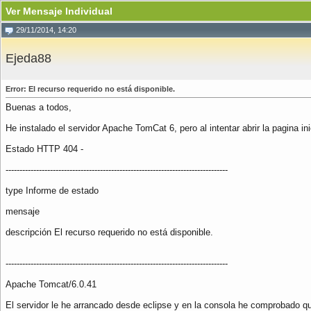
Ver Mensaje Individual
29/11/2014, 14:20
Ejeda88
Error: El recurso requerido no está disponible.
Buenas a todos,
He instalado el servidor Apache TomCat 6, pero al intentar abrir la pagina in
Estado HTTP 404 -
--------------------------------------------------------------------------------
type Informe de estado
mensaje
descripción El recurso requerido no está disponible.
--------------------------------------------------------------------------------
Apache Tomcat/6.0.41
El servidor le he arrancado desde eclipse y en la consola he comprobado qu