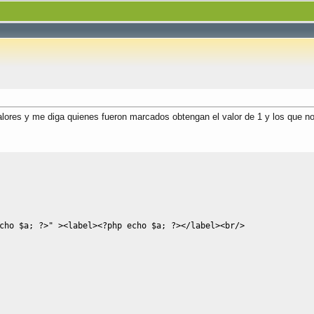
valores y me diga quienes fueron marcados obtengan el valor de 1 y los que n
cho
$a
;
?>
" ><label>
<?php
echo
$a
;
?>
</label><br/>