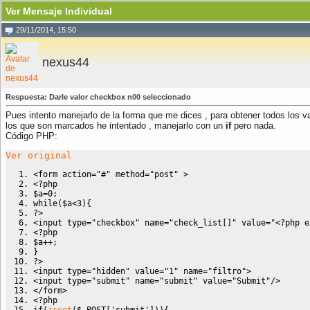
Ver Mensaje Individual
29/11/2014, 15:50
nexus44
Respuesta: Darle valor checkbox n00 seleccionado
Pues intento manejarlo de la forma que me dices , para obtener todos los 
los que son marcados he intentado , manejarlo con un
if
pero nada.
Código PHP:
Ver original
<form action="#" method="post" >
<?php
$a
=
0
;
while
(
$a
<
3
)
{
?>
<input type="checkbox" name="check_list[]" value="
<?php
e
<?php
$a
++;
}
?>
<input type="hidden" value="1" name="filtro">
<input type="submit" name="submit" value="Submit"/>
</form>
<?php