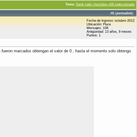
Tema
:
Darle valor checkbox n00 seleccionado
#
5
(
permalink
)
Fecha de Ingreso: octubre-2012
Ubicación: Piura
Mensajes: 108
Antigüedad: 13 años, 9 meses
Puntos: 1
o fueron marcados obtengan el valor de 0 , hasta el momento solo obtengo