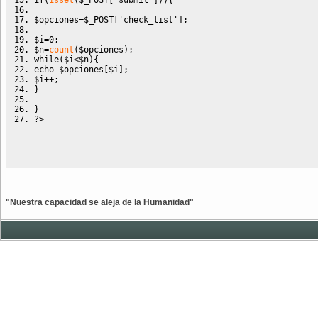
if
(
isset
(
$_POST
[
'submit'
]
)
)
{
$opciones
=
$_POST
[
'check_list'
]
;
$i
=
0
;
$n
=
count
(
$opciones
)
;
while
(
$i
<
$n
)
{
echo
$opciones
[
$i
]
;
$i
++;
}
}
?>
__________________
"Nuestra capacidad se aleja de la Humanidad"