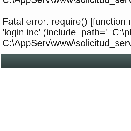
Fatal error: require() [function
'login.inc' (include_path='.;C:\
C:\AppServ\www\solicitud_servi