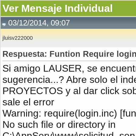
Ver Mensaje Individual
03/12/2014, 09:07
jluisv222000
Respuesta: Funtion Require login
Si amigo LAUSER, se encuentr
sugerencia...? Abre solo el ind
PROYECTOS y al dar click sob
sale el error
Warning: require(login.inc) [fun
No such file or directory in
C:\AppServ\www\solicitud_servi