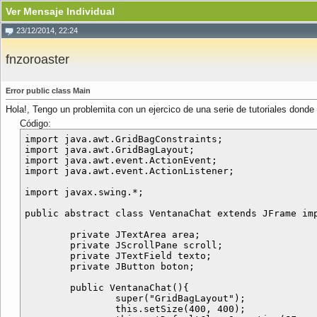
Ver Mensaje Individual
23/12/2014, 22:24
fnzoroaster
Error public class Main
Hola!, Tengo un problemita con un ejercico de una serie de tutoriales donde
Código:
import java.awt.GridBagConstraints;

import java.awt.GridBagLayout;

import java.awt.event.ActionEvent;

import java.awt.event.ActionListener;

import javax.swing.*;

public abstract class VentanaChat extends JFrame imp
	private JTextArea area;

	private JScrollPane scroll;

	private JTextField texto;

	private JButton boton;

	public VentanaChat(){

		super("GridBagLayout");

		this.setSize(400, 400);
