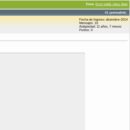
Tema
:
Error public class Main
#
1
(
permalink
)
Fecha de Ingreso: diciembre-2014
Mensajes: 10
Antigüedad: 11 años, 7 meses
Puntos: 0