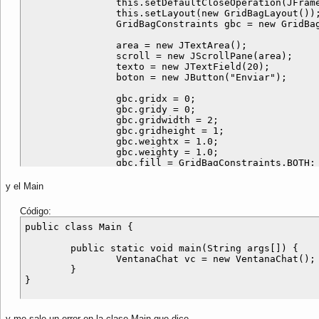
		this.setDefaultCloseOperation(JFrame.EXIT_ON_CLOSE);

		this.setLayout(new GridBagLayout());

		GridBagConstraints gbc = new GridBagConstraints();

		area = new JTextArea();

		scroll = new JScrollPane(area);

		texto = new JTextField(20);

		boton = new JButton("Enviar");

		gbc.gridx = 0;

		gbc.gridy = 0;

		gbc.gridwidth = 2;

		gbc.gridheight = 1;

		gbc.weightx = 1.0;	

		gbc.weighty = 1.0;

		gbc.fill = GridBagConstraints.BOTH;

		add(scroll,gbc);

y el Main
		gbc.gridx = 0;

		gbc.gridy = 1;

Código:
		gbc.gridwidth = 1;

		gbc.gridheight = 1;

public class Main {

		gbc.weightx = 1.0;	

		gbc.weighty = 0.0;

	public static void main(String args[]) {

		gbc.fill = GridBagConstraints.HORIZONTAL;

		VentanaChat vc = new VentanaChat();

		add(texto,gbc);

	}

		gbc.gridx = 1;

		gbc.gridy = 1;

		gbc.gridwidth = 1;

y me sale un error en la clase Main que dice