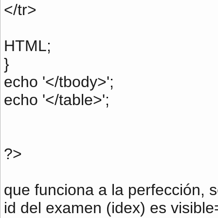
</tr>
HTML;
}
echo '</tbody>';
echo '</table>';
?>
que funciona a la perfección, 
id del examen (idex) es visible