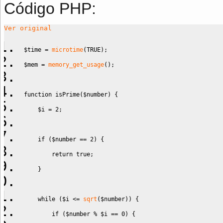
Código PHP:
Ver original
$time
=
microtime
(
TRUE
)
;
$mem
=
memory_get_usage
(
)
;
function
 isPrime
(
$number
)
{
$i
=
2
;
if
(
$number
==
2
)
{
return
true
;
}
while
(
$i
<=
sqrt
(
$number
)
)
{
if
(
$number
%
$i
==
0
)
{