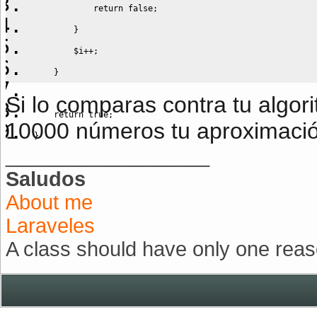
return
false
;
}
$i
++;
}
Si lo comparas contra tu algor
return
true
;
10000 números tu aproximaci
}
__________________
Saludos
for
(
$i
=
0
;
$i
<=
10000
;
$i
++
)
About me
{
Laraveles
if
(
isPrime
(
$i
)
)
{
echo
"
{$i}
 es numero primo <br>"
;
A class should have only one reas
}
}