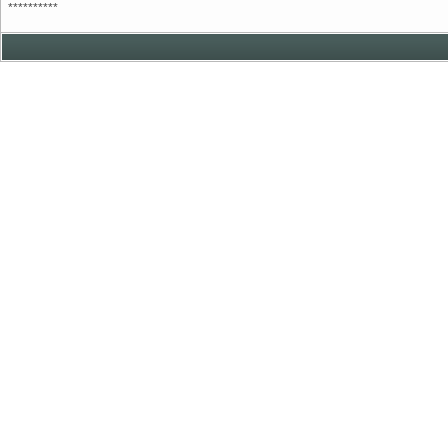
**********