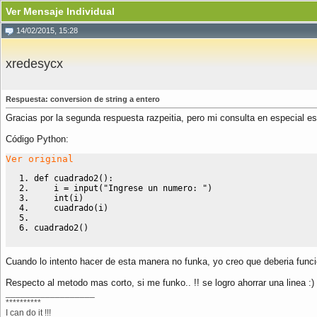
Ver Mensaje Individual
14/02/2015, 15:28
xredesycx
Respuesta: conversion de string a entero
Gracias por la segunda respuesta razpeitia, pero mi consulta en especial e
Código Python:
Ver original
def
 cuadrado2
(
)
:
    i 
=
input
(
"Ingrese un numero: "
)
int
(
i
)
    cuadrado
(
i
)
cuadrado2
(
)
Cuando lo intento hacer de esta manera no funka, yo creo que deberia func
Respecto al metodo mas corto, si me funko.. !! se logro ahorrar una linea :)
__________________
**********
I can do it !!!