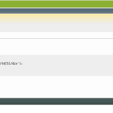
/td[5]/div'
)
;