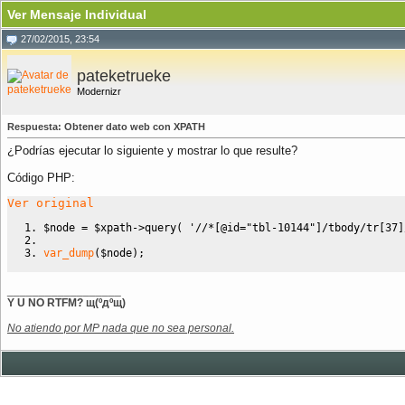
Ver Mensaje Individual
27/02/2015, 23:54
pateketrueke
Modernizr
Respuesta: Obtener dato web con XPATH
¿Podrías ejecutar lo siguiente y mostrar lo que resulte?
Código PHP:
Ver original
$node
=
$xpath
->
query
(
'//*[@id="tbl-10144"]/tbody/tr[37]
var_dump
(
$node
)
;
__________________
Y U NO RTFM? щ(ºдºщ)
No atiendo por MP nada que no sea personal.