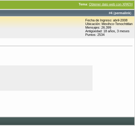
Tema
:
Obtener dato web con XPATH
#
4
(
permalink
)
Fecha de Ingreso: abril-2008
Ubicación: Mexihco-Tenochtitlan
Mensajes: 26.399
Antigüedad: 18 años, 3 meses
Puntos: 2534