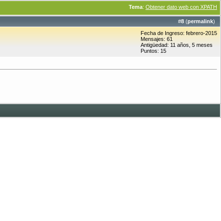
Tema
:
Obtener dato web con XPATH
#
8
(
permalink
)
Fecha de Ingreso: febrero-2015
Mensajes: 61
Antigüedad: 11 años, 5 meses
Puntos: 15