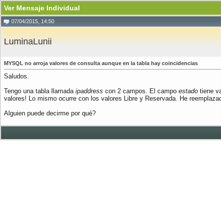
Ver Mensaje Individual
07/04/2015, 14:50
LuminaLunii
MYSQL no arroja valores de consulta aunque en la tabla hay coincidencias
Saludos.
Tengo una tabla llamada
ipaddress
con 2 campos. El campo
estado
tiene v
valores! Lo mismo ocurre con los valores Libre y Reservada. He reemplazad
Alguien puede decirme por qué?