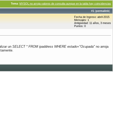
Tema
:
MYSQL no arroja valores de consulta aunque en la tabla hay coincidencias
#
1
(
permalink
)
Fecha de Ingreso: abril-2015
Mensajes: 1
Antigüedad: 11 años, 3 meses
Puntos: 0
alizar un
SELECT * FROM ipaddress WHERE estado="Ocupada"
no arroja
ctamente.