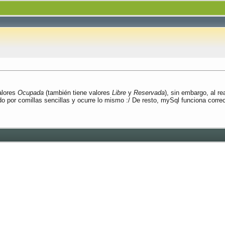
alores
Ocupada
(también tiene valores
Libre
y
Reservada
), sin embargo, al re
o por comillas sencillas y ocurre lo mismo :/ De resto, mySql funciona corre