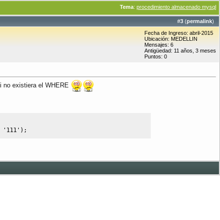
Tema
:
procedimiento almacenado mysql
#
3
(
permalink
)
Fecha de Ingreso: abril-2015
Ubicación: MEDELLIN
Mensajes: 6
Antigüedad: 11 años, 3 meses
Puntos: 0
 si no existiera el WHERE
'111'
)
;