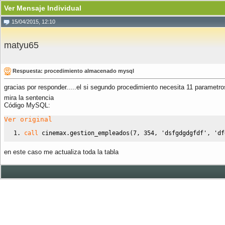
Ver Mensaje Individual
15/04/2015, 12:10
matyu65
Respuesta: procedimiento almacenado mysql
gracias por responder.....el si segundo procedimiento necesita 11 parametr
mira la sentencia
Código MySQL:
Ver original
call
 cinemax.gestion_empleados
(
7
,
354
,
'dsfgdgdgfdf'
,
'df
en este caso me actualiza toda la tabla