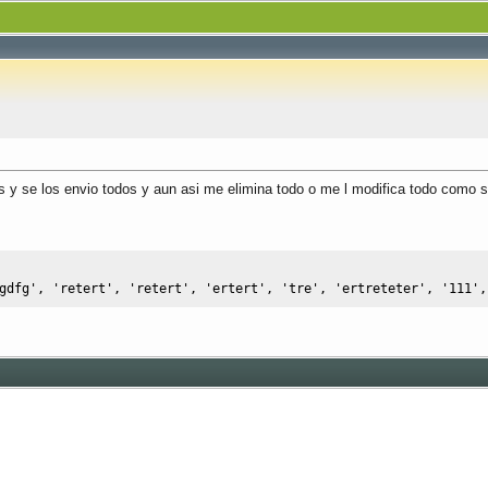
os y se los envio todos y aun asi me elimina todo o me l modifica todo como
gdfg'
,
'retert'
,
'retert'
,
'ertert'
,
'tre'
,
'ertreteter'
,
'111'
,