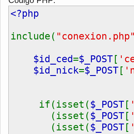
Código PHP:
<?php
include(
"conexion.php
$id_ced
=
$_POST
[
'c
$id_nick
=
$_POST
[
'
if(isset(
$_POST
[
(isset(
$_POST
[
(isset(
$_POST
[