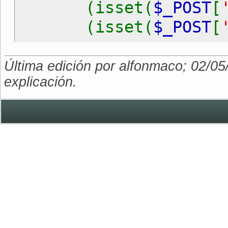
(isset(
$_POST
[
(isset(
$_POST
[
Última edición por alfonmaco; 02/05
explicación.
{
$conexion
=
md5
(
$_
$conexion
=
mysq
mysqli_select_d
$consulta
=
"SELECT * 