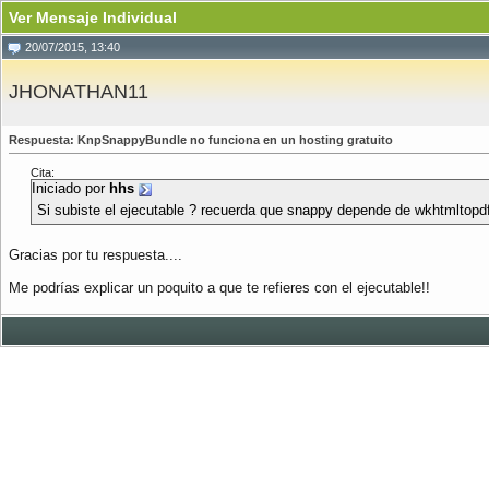
Ver Mensaje Individual
20/07/2015, 13:40
JHONATHAN11
Respuesta: KnpSnappyBundle no funciona en un hosting gratuito
Cita:
Iniciado por
hhs
Si subiste el ejecutable ? recuerda que snappy depende de wkhtmltop
Gracias por tu respuesta....
Me podrías explicar un poquito a que te refieres con el ejecutable!!