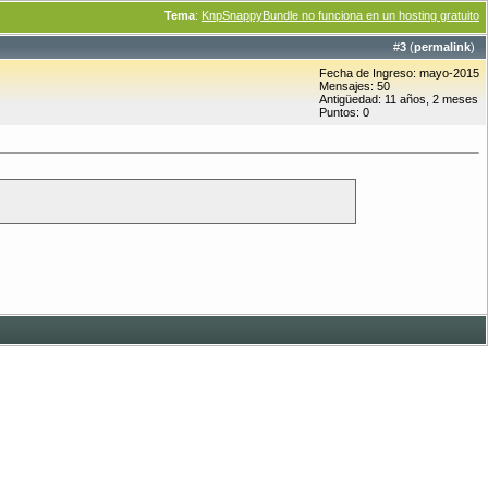
Tema
:
KnpSnappyBundle no funciona en un hosting gratuito
#
3
(
permalink
)
Fecha de Ingreso: mayo-2015
Mensajes: 50
Antigüedad: 11 años, 2 meses
Puntos: 0