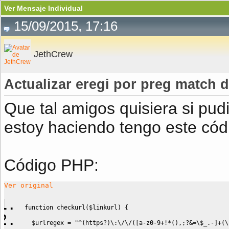
Ver Mensaje Individual
15/09/2015, 17:16
JethCrew
Actualizar eregi por preg match
Que tal amigos quisiera si pud
estoy haciendo tengo este cód
Código PHP:
Ver original
function
 checkurl
(
$linkurl
)
{
$urlregex
=
"^(https?)\:\/\/([a-z0-9+!*(),;?&=
\$
_.-]+(\