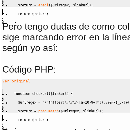
$return
=
eregi
(
$urlregex
,
$linkurl
)
;
return
$return
;
}
Pero tengo dudas de como col
sige marcando error en la línea
según yo así:
Código PHP:
Ver original
function
 checkurl
(
$linkurl
)
{
$urlregex
=
"/^(https?)\:\/\/([a-z0-9+!*(),;?&=
\$
_.-]+(
$return
=
preg_match
(
$urlregex
,
$linkurl
)
;
return
$return
;
}