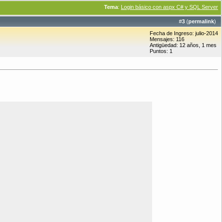
Tema
:
Login básico con aspx C# y SQL Server
#
3
(
permalink
)
Fecha de Ingreso: julio-2014
Mensajes: 116
Antigüedad: 12 años, 1 mes
Puntos: 1