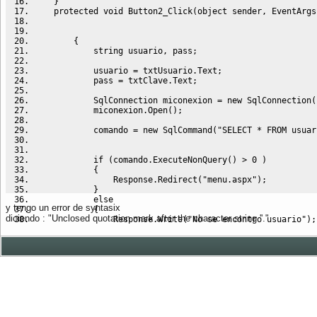
}
    protected void Button2_Click
(
object sender, EventArgs
{
string
 usuario, pass
;
            usuario 
=
 txtUsuario.
Text
;
            pass 
=
 txtClave.
Text
;
            SqlConnection miconexion 
=
new
 SqlConnection
(
            miconexion.
Open
(
)
;
            comando 
=
new
 SqlCommand
(
"SELECT * FROM usuar
if
(
comando.
ExecuteNonQuery
(
)
>
0
)
{
Response
.
Redirect
(
"menu.aspx"
)
;
}
else
y tengo un error de syntasix
{
diciendo : "Unclosed quotation mark after the character string ''."
Response
.
Write
(
"No se encontro usuario"
)
;
}
}
}