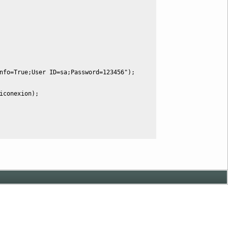
nfo=True;User ID=sa;Password=123456"
)
;
iconexion
)
;