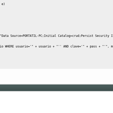
 e
)
"Data Source=PORTATIL-PC;Initial Catalog=crud;Persist Security I
io WHERE usuario='"
 + usuario + 
"'' AND clave='"
 + pass + 
"'"
, m