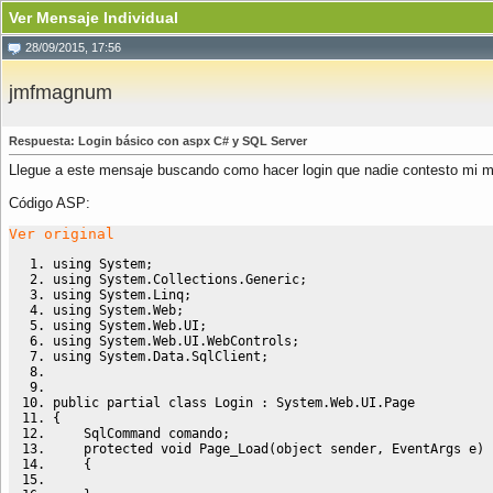
Ver Mensaje Individual
28/09/2015, 17:56
jmfmagnum
Respuesta: Login básico con aspx C# y SQL Server
Llegue a este mensaje buscando como hacer login que nadie contesto mi 
Código ASP:
Ver original
using System
;
using System.
Collections
.
Generic
;
using System.
Linq
;
using System.
Web
;
using System.
Web
.
UI
;
using System.
Web
.
UI
.
WebControls
;
using System.
Data
.
SqlClient
;
public
 partial 
class
 Login 
:
 System.
Web
.
UI
.
Page
{
    SqlCommand comando
;
    protected void Page_Load
(
object sender, EventArgs e
)
{