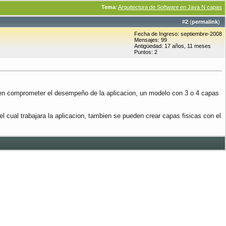
Tema
:
Arquitectura de Software en Java N capas
#
2
(
permalink
)
Fecha de Ingreso: septiembre-2008
Mensajes: 99
Antigüedad: 17 años, 11 meses
Puntos: 2
en comprometer el desempeño de la aplicacion, un modelo con 3 o 4 capas
l cual trabajara la aplicacion, tambien se pueden crear capas fisicas con el