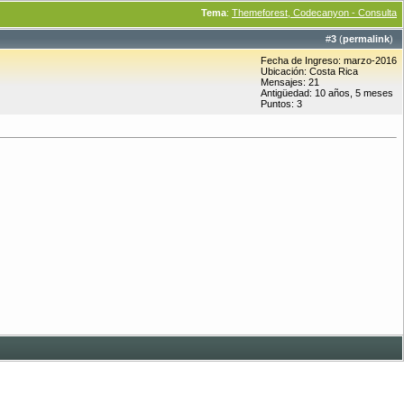
Tema
:
Themeforest, Codecanyon - Consulta
#
3
(
permalink
)
Fecha de Ingreso: marzo-2016
Ubicación: Costa Rica
Mensajes: 21
Antigüedad: 10 años, 5 meses
Puntos: 3