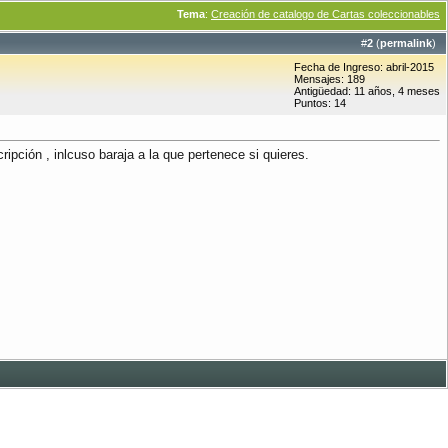
Tema
:
Creación de catalogo de Cartas coleccionables
#
2
(
permalink
)
Fecha de Ingreso: abril-2015
Mensajes: 189
Antigüedad: 11 años, 4 meses
Puntos: 14
ipción , inlcuso baraja a la que pertenece si quieres.