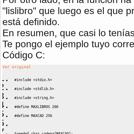
"lislibro" que luego es el que 
está definido.
En resumen, que casi lo tenías
Te pongo el ejemplo tuyo corre
Código C:
Ver original
#include <stdio.h>
#include <stdlib.h>
#include <string.h>
#define MAXLIBROS 200
#define MAXCAD 256
typedef
char
 cadena
[
MAXCAD
]
;