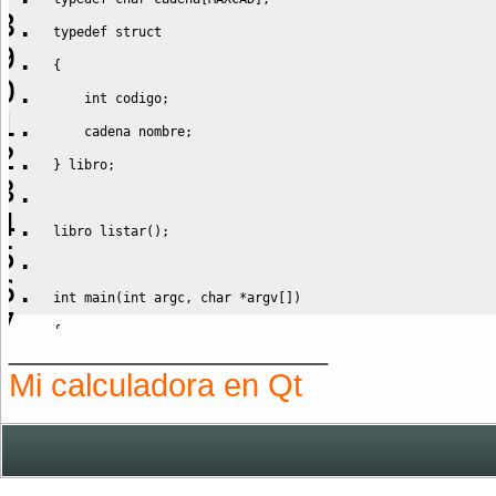
typedef
struct
{
int
 codigo
;
    cadena nombre
;
}
 libro
;
libro listar
(
)
;
int
 main
(
int
 argc
,
char
*
argv
[
]
)
{
__________________
    libro lib
[
MAXLIBROS
]
;
Mi calculadora en Qt
    lib
[
0
]
=
 listar
(
)
;
printf
(
"%d"
,
 lib
[
0
]
.
codigo
)
;
printf
(
"
\n
"
)
;