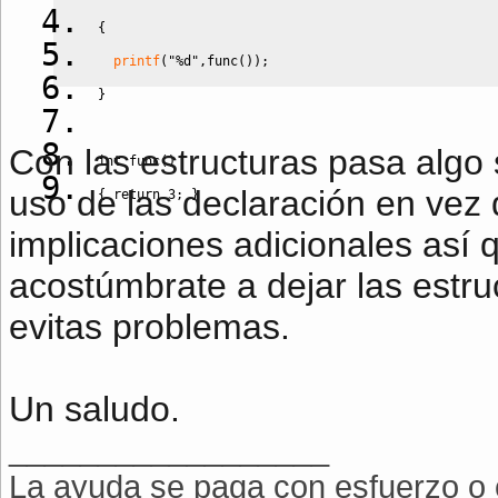
{
printf
(
"%d"
,
func
(
)
)
;
}
Con las estructuras pasa algo 
int
 func
(
)
uso de las declaración en vez 
{
return
3
;
}
implicaciones adicionales así 
acostúmbrate a dejar las estruc
evitas problemas.
Un saludo.
__________________
La ayuda se paga con esfuerzo o c