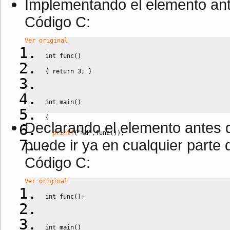
Implementando el elemento ant
Código C:
Ver original
int
 func
(
)
{
return
3
;
}
int
 main
(
)
{
Declarando el elemento antes 
printf
(
"%d"
,
func
(
)
)
;
puede ir ya en cualquier parte 
}
Código C:
Ver original
int
 func
(
)
;
int
 main
(
)