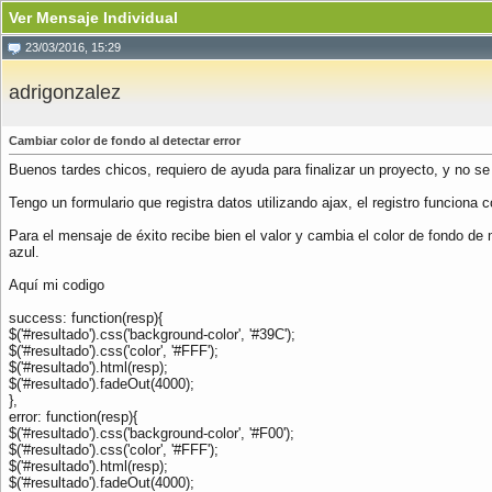
Ver Mensaje Individual
23/03/2016, 15:29
adrigonzalez
Cambiar color de fondo al detectar error
Buenos tardes chicos, requiero de ayuda para finalizar un proyecto, y no se 
Tengo un formulario que registra datos utilizando ajax, el registro funciona
Para el mensaje de éxito recibe bien el valor y cambia el color de fondo de m
azul.
Aquí mi codigo
success: function(resp){
$('#resultado').css('background-color', '#39C');
$('#resultado').css('color', '#FFF');
$('#resultado').html(resp);
$('#resultado').fadeOut(4000);
},
error: function(resp){
$('#resultado').css('background-color', '#F00');
$('#resultado').css('color', '#FFF');
$('#resultado').html(resp);
$('#resultado').fadeOut(4000);