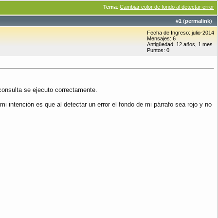
Tema
:
Cambiar color de fondo al detectar error
#
1
(
permalink
)
Fecha de Ingreso: julio-2014
Mensajes: 6
Antigüedad: 12 años, 1 mes
Puntos: 0
 consulta se ejecuto correctamente.
mi intención es que al detectar un error el fondo de mi párrafo sea rojo y no