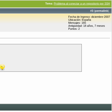
Tema
:
Problema al conectar a un repositorio por SSH
#
3
(
permalink
)
Fecha de Ingreso: diciembre-2007
Ubicación: España
Mensajes: 165
Antigüedad: 18 años, 7 meses
Puntos: 2