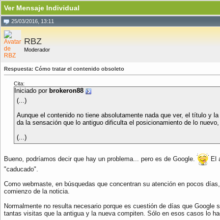
Ver Mensaje Individual
25/03/2016, 13:11
RBZ
Moderador
Respuesta: Cómo tratar el contenido obsoleto
Cita:
Iniciado por
brokeron88
(...)
Aunque el contenido no tiene absolutamente nada que ver, el título y 
da la sensación que lo antiguo dificulta el posicionamiento de lo nuev
(...)
Bueno, podríamos decir que hay un problema... pero es de Google.
El 
"caducado".
Como webmaste, en búsquedas que concentran su atención en pocos días, uso
comienzo de la noticia.
Normalmente no resulta necesario porque es cuestión de días que Google se
tantas visitas que la antigua y la nueva compiten. Sólo en esos casos lo ha