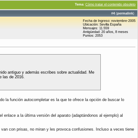
Tema
:
Cómo tratar el contenido obsoleto
#
4
(
permalink
)
Fecha de Ingreso: noviembre-2005
Ubicación: Sevilla España
Mensajes: 11.559
Antigüedad: 20 años, 8 meses
Puntos: 2053
enido antiguo y además escribes sobre actualidad. Me
e las de 2016.
 la función autocompletar es la que te ofrece la opción de buscar lo
enlace a la última versión del aparato (adaptándonos al ejemplo) al
van con prisas, no miran y les provoca confusiones. Incluso a veces tiene