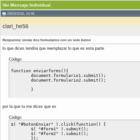
Ver Mensaje Individual
29/03/2016, 14:46
clari_he56
Respuesta: enviar dos formularios con un solo boton
lo que dices tendria que reemplazar lo que es esta parte
Código:
function enviarforms(){

        document.formulario1.submit();

        document.formulario2.submit();

por la que tu me dices que es
Código:
$( "#botonEnviar" ).click(function() {

        $( "#form1" ).submit();

        $( "#form2" ).submit();
