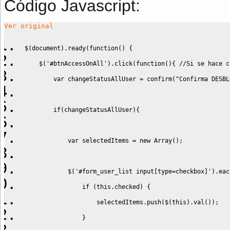
Código Javascript
:
Ver original
$
(
document
)
.
ready
(
function
(
)
{
    $
(
'#btnAccessOnAll'
)
.
click
(
function
(
)
{
//Si se hace c
var
 changeStatusAllUser 
=
 confirm
(
"Confirma DESBL
if
(
changeStatusAllUser
)
{
var
 selectedItems 
=
new
Array
(
)
;
            $
(
'#form_user_list input[type=checkbox]'
)
.
eac
if
(
this
.
checked
)
{
                    selectedItems.
push
(
$
(
this
)
.
val
(
)
)
;
}