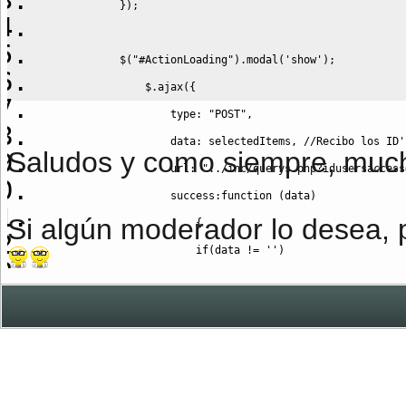
}
)
;
            $
(
"#ActionLoading"
)
.
modal
(
'show'
)
;
                $.
ajax
(
{
                    type
:
"POST"
,
                    data
:
 selectedItems
,
//Recibo los ID'
Saludos y como siempre, much
                    url
:
"../inc/querys.php?idusersaccess
                    success
:
function
(
data
)
Si algún moderador lo desea,
{
if
(
data 
!=
''
)
{
                            $.
each
(
selectedItems
,
functio
{
                                $
(
'.select input'
)
.
prop
(
"
                                $
(
'#userstatus'
+
elemento
+