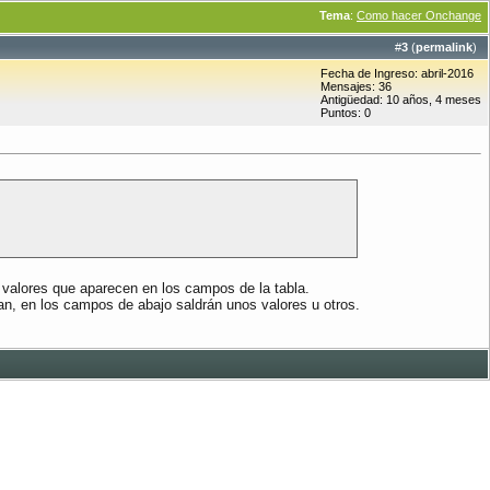
Tema
:
Como hacer Onchange
#
3
(
permalink
)
Fecha de Ingreso: abril-2016
Mensajes: 36
Antigüedad: 10 años, 4 meses
Puntos: 0
s valores que aparecen en los campos de la tabla.
jan, en los campos de abajo saldrán unos valores u otros.