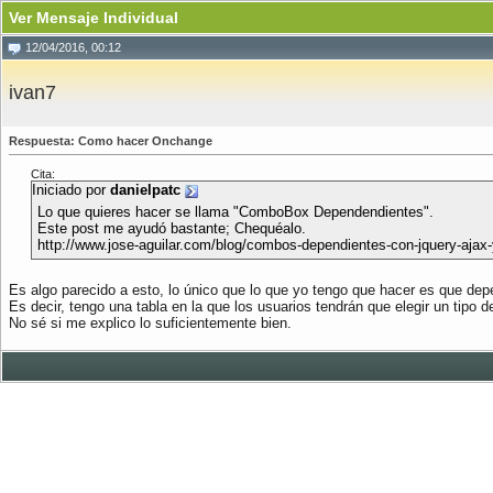
Ver Mensaje Individual
12/04/2016, 00:12
ivan7
Respuesta: Como hacer Onchange
Cita:
Iniciado por
danielpatc
Lo que quieres hacer se llama "ComboBox Dependendientes".
Este post me ayudó bastante; Chequéalo.
http://www.jose-aguilar.com/blog/combos-dependientes-con-jquery-ajax-
Es algo parecido a esto, lo único que lo que yo tengo que hacer es que depe
Es decir, tengo una tabla en la que los usuarios tendrán que elegir un tipo
No sé si me explico lo suficientemente bien.