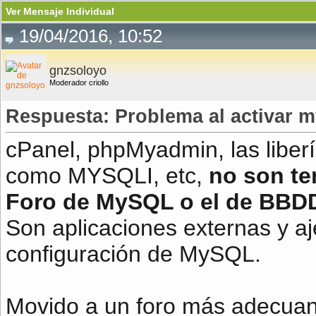
Ver Mensaje Individual
19/04/2016, 10:52
gnzsoloyo
Moderador criollo
Respuesta: Problema al activar m
cPanel, phpMyadmin, las libe
como MYSQLI, etc,
no son te
Foro de MySQL o el de BBD
Son aplicaciones externas y aj
configuración de MySQL.
Movido a un foro más adecua