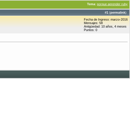
Tema
:
porque aprender ruby
#
1
(
permalink
)
Fecha de Ingreso: marzo-2016
Mensajes: 58
Antigüedad: 10 años, 4 meses
Puntos: 0