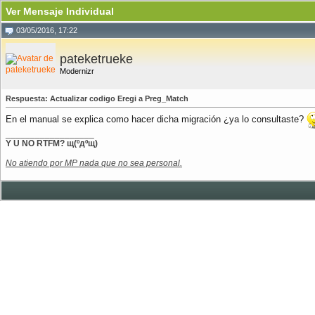
Ver Mensaje Individual
03/05/2016, 17:22
pateketrueke
Modernizr
Respuesta: Actualizar codigo Eregi a Preg_Match
En el manual se explica como hacer dicha migración ¿ya lo consultaste?
__________________
Y U NO RTFM? щ(ºдºщ)
No atiendo por MP nada que no sea personal.