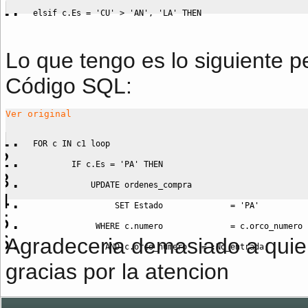
elsif c
.
Es 
=
'CU'
>
'AN'
,
'LA'
THEN
Lo que tengo es lo siguiente 
Código SQL:
Ver original
FOR
 c 
IN
 c1 loop
IF
 c
.
Es 
=
'PA'
THEN
UPDATE
 ordenes_compra
SET
 Estado              
=
'PA'
WHERE
 c
.
numero              
=
 c
.
orco_numero
Agradeceria demasiado a quie
AND
 c
.
orco_numero   
=
 :No_entrada;
gracias por la atencion