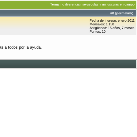
Tema
:
no diferencia mayusculas y minusculas en campo
#
8
(
permalink
)
Fecha de Ingreso: enero-2011
Mensajes: 1.150
Antigüedad: 15 años, 7 meses
Puntos: 10
as a todos por la ayuda.