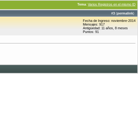
Tema
:
Varios Registros en el mismo ID
#
3
(
permalink
)
Fecha de Ingreso: noviembre-2014
Mensajes: 917
Antigüedad: 11 años, 8 meses
Puntos: 91