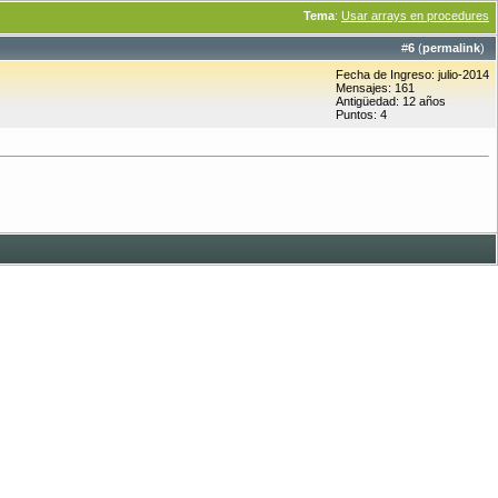
Tema
:
Usar arrays en procedures
#
6
(
permalink
)
Fecha de Ingreso: julio-2014
Mensajes: 161
Antigüedad: 12 años
Puntos: 4