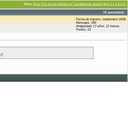
Tema
:
Error "it is not an interface in” actualizando drupal (de 8.3.2 a 8.3.4)
#
4
(
permalink
)
Fecha de Ingreso: septiembre-2008
Mensajes: 269
Antigüedad: 17 años, 11 meses
Puntos: 22
s?