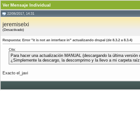
Ver Mensaje Individual
22/06/2017, 14:31
jeremiselxi
(Desactivado)
Respuesta: Error "it is not an interface in” actualizando drupal (de 8.3.2 a 8.3.4)
Cita:
Para hacer una actualización MANUAL (descargando la última versión d
¿Simplemente la descargo, la descomprimo y la llevo a mi carpeta ra
Exacto el_javi