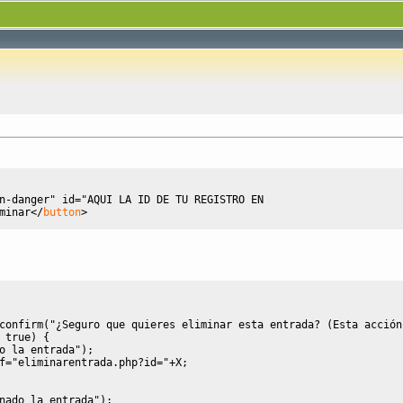
n-danger"
id
=
"AQUI LA ID DE TU REGISTRO EN 
minar
<
/
button
>
confirm
(
"¿Seguro que quieres eliminar esta entrada? (Esta acción
true
)
{
o la entrada"
)
;
f
=
"eliminarentrada.php?id="
+
X
;
nado la entrada"
)
;