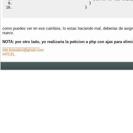
}
}
como puedes ver en ese cambios, lo estas haciendo mal, deberias de asignar
nuevo.
NOTA: por otro lado, yo realizaria la peticion a php con ajax para elim
__________________
info.fxstudios@gmail.com
HITCEL