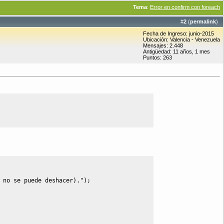
Tema
:
Error en confirm con foreach
#
2
(
permalink
)
Fecha de Ingreso: junio-2015
Ubicación: Valencia - Venezuela
Mensajes: 2.448
Antigüedad: 11 años, 1 mes
Puntos: 263
 no se puede deshacer)."
)
;