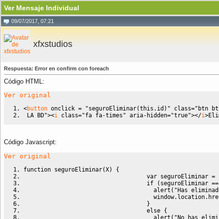
Ver Mensaje Individual
09/07/2017, 07:21
xfxstudios
Respuesta: Error en confirm con foreach
Código HTML:
Ver original
<
button
onclick
=
"seguroEliminar(this.id)"
class
=
"btn bt
 LA BD"
><
i
class
=
"fa fa-times"
 aria-
hidden
=
"true"
><
/
i
>
Eli
Código Javascript
:
Ver original
function
 seguroEliminar
(
X
)
{
var
 seguroEliminar 
=
 
if
(
seguroEliminar 
==
                                      alert
(
"Has eliminad
                                      window.
location
.
hre
}
else
{
                                      alert
(
"No has elimi