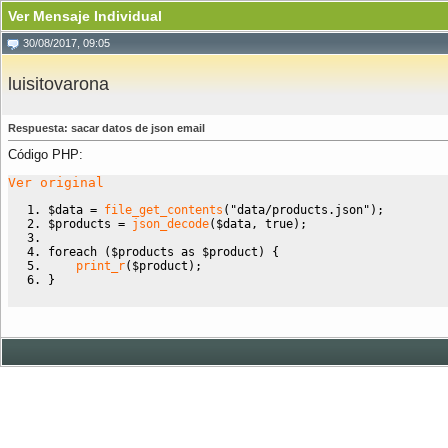
Ver Mensaje Individual
30/08/2017, 09:05
luisitovarona
Respuesta: sacar datos de json email
Código PHP:
Ver original
$data
=
file_get_contents
(
"data/products.json"
)
;
$products
=
json_decode
(
$data
,
true
)
;
foreach
(
$products
as
$product
)
{
print_r
(
$product
)
;
}