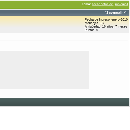
Tema
:
sacar datos de json email
#
2
(
permalink
)
Fecha de Ingreso: enero-2010
Mensajes: 13
Antigüedad: 16 años, 7 meses
Puntos: 0