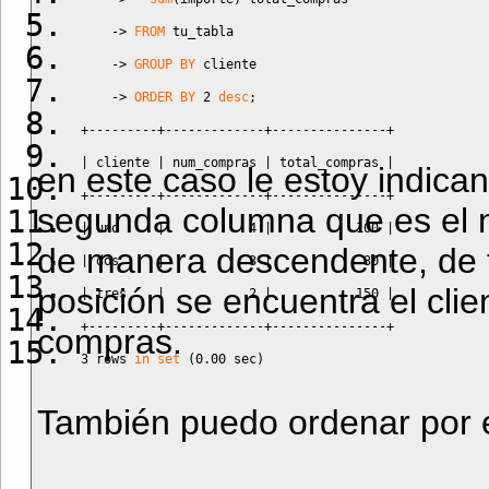
->
FROM
 tu_tabla
->
GROUP BY
 cliente
->
ORDER BY
2
desc
;
+---------+-------------+---------------+
|
 cliente 
|
 num_compras 
|
 total_compras 
|
en este caso le estoy indica
+---------+-------------+---------------+
segunda columna que es el 
|
 uno     
|
4
|
100
|
de manera descendente, de t
|
 dos     
|
3
|
30
|
posición se encuentra el cli
|
 tres    
|
2
|
150
|
+---------+-------------+---------------+
compras.
3
 rows 
in
set
(
0.00
 sec
)
También puedo ordenar por e