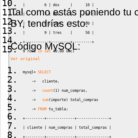
|
6
|
 dos     
|
10
|
Tal como estás poniendo tu 
|
7
|
 dos     
|
10
|
BY, tendrías esto:
|
8
|
 tres    
|
100
|
|
9
|
 tres    
|
50
|
+-----------+---------+---------+
Código MySQL:
9
 rows 
in
set
(
0.00
 sec
)
Ver original
mysql
>
SELECT
->
   cliente
,
->
count
(
1
)
 num_compras
,
->
sum
(
importe
)
 total_compras
->
FROM
 tu_tabla
;
+---------+-------------+---------------+
|
 cliente 
|
 num_compras 
|
 total_compras 
|
+---------+-------------+---------------+