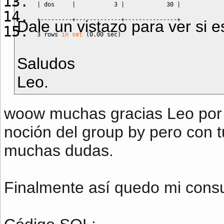
|
 dos     
|
3
|
30
|
+---------+-------------+---------------+
Dale un vistazo para ver si e
3
 rows 
in
set
(
0.00
 sec
)
Saludos
Leo.
woow muchas gracias Leo por t
noción del group by pero con t
muchas dudas.
Finalmente así quedo mi consu