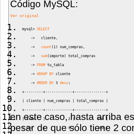
Código MySQL:
Ver original
mysql
>
SELECT
->
   cliente
,
->
count
(
1
)
 num_compras
,
->
sum
(
importe
)
 total_compras
->
FROM
 tu_tabla
->
GROUP BY
 cliente
->
ORDER BY
3
desc
;
+---------+-------------+---------------+
|
 cliente 
|
 num_compras 
|
 total_compras 
|
+---------+-------------+---------------+
en este caso, hasta arriba e
|
 tres    
|
2
|
150
|
pesar de que sólo tiene 2 co
|
 uno     
|
4
|
100
|