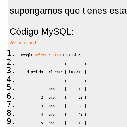
supongamos que tienes esta 
Código MySQL:
Ver original
mysql
>
select
*
from
 tu_tabla
;
+-----------+---------+---------+
|
 id_pedido 
|
 cliente 
|
 importe 
|
+-----------+---------+---------+
|
1
|
 uno     
|
10
|
|
2
|
 uno     
|
20
|
|
3
|
 uno     
|
30
|
|
4
|
 uno     
|
40
|
|
5
|
 dos     
|
10
|