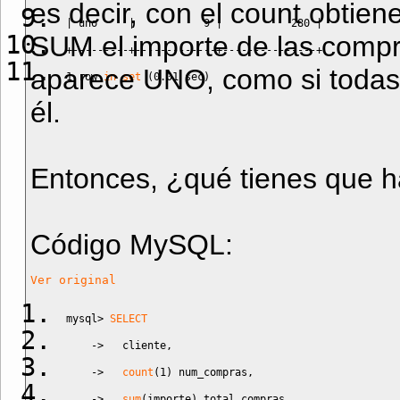
es decir, con el count obtien
|
 uno     
|
9
|
280
|
SUM el importe de las compr
+---------+-------------+---------------+
aparece UNO, como si todas
1
 row 
in
set
(
0.01
 sec
)
él.
Entonces, ¿qué tienes que ha
Código MySQL:
Ver original
mysql
>
SELECT
->
   cliente
,
->
count
(
1
)
 num_compras
,
->
sum
(
importe
)
 total_compras