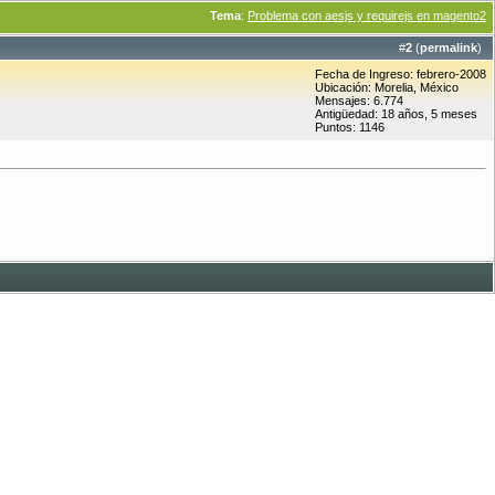
Tema
:
Problema con aesjs y requirejs en magento2
#
2
(
permalink
)
Fecha de Ingreso: febrero-2008
Ubicación: Morelia, México
Mensajes: 6.774
Antigüedad: 18 años, 5 meses
Puntos: 1146