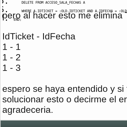
DELETE
FROM
 ACCESO_SALA_FECHAS A
WHERE
 A
.
IDTICKET 
=
 :
OLD
.
IDTICKET 
AND
 A
.
IDFECHA 
=
 :
OLD
pero al hacer esto me elimina
END
;
IdTicket - IdFecha
1 - 1
1 - 2
1 - 3
espero se haya entendido y s
solucionar esto o decirme el e
agradeceria.