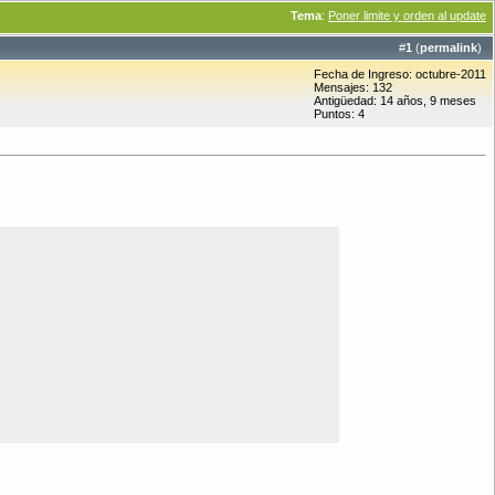
Tema
:
Poner limite y orden al update
#
1
(
permalink
)
Fecha de Ingreso: octubre-2011
Mensajes: 132
Antigüedad: 14 años, 9 meses
Puntos: 4