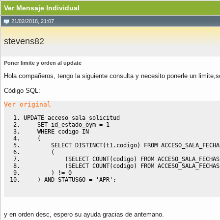
Ver Mensaje Individual
21/02/2018, 21:07
stevens82
Poner limite y orden al update
Hola compañeros, tengo la siguiente consulta y necesito ponerle un limite,
Código SQL:
Ver original
UPDATE
 acceso_sala_solicitud
SET
 id_estado_oym 
=
1
WHERE
 codigo 
IN
(
SELECT
DISTINCT
(
t1
.
codigo
)
FROM
 ACCESO_SALA_FECHA
(
(
SELECT
COUNT
(
codigo
)
FROM
 ACCESO_SALA_FECHAS
(
SELECT
COUNT
(
codigo
)
FROM
 ACCESO_SALA_FECHAS
)
 !
=
0
)
AND
 STATUSGO 
=
'APR'
;
y en orden desc, espero su ayuda gracias de antemano.