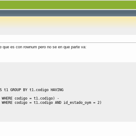
se que es con rownum pero no se en que parte va:
S t1 
GROUP
BY
 t1
.
codigo 
HAVING
 
WHERE
 codigo 
=
 t1
.
codigo
)
-
 
WHERE
 codigo 
=
 t1
.
codigo 
AND
 id_estado_oym 
=
2
)