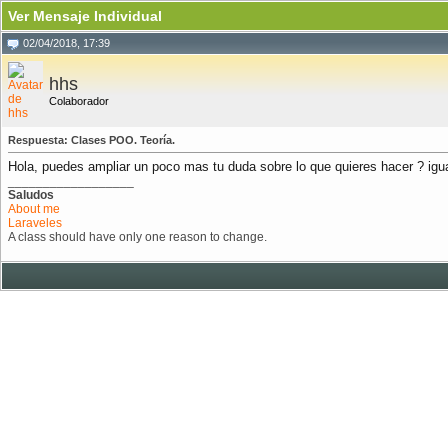
Ver Mensaje Individual
02/04/2018, 17:39
hhs
Colaborador
Respuesta: Clases POO. Teoría.
Hola, puedes ampliar un poco mas tu duda sobre lo que quieres hacer ? igu
__________________
Saludos
About me
Laraveles
A class should have only one reason to change.