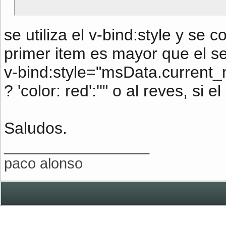
se utiliza el v-bind:style y se
primer item es mayor que el se
v-bind:style="msData.curren
? 'color: red':''" o al reves, si
Saludos.
__________________
paco alonso