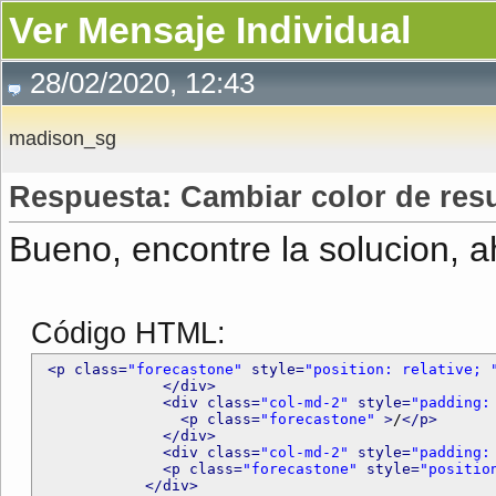
Ver Mensaje Individual
28/02/2020, 12:43
madison_sg
Respuesta: Cambiar color de resul
Bueno, encontre la solucion, ahi
Código HTML:
<p class=
"forecastone"
 style=
"position: relative; 
</div>
<div class=
"col-md-2"
 style=
"padding:
<p class=
"forecastone"
 >
/
</p>
</div>
<div class=
"col-md-2"
 style=
"padding:
<p class=
"forecastone"
 style=
"positio
</div>