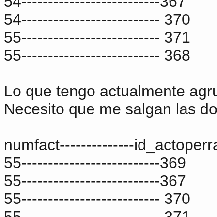
54--------------------------367
54-------------------------- 370
55-------------------------- 371
55-------------------------- 368
Lo que tengo actualmente agr
Necesito que me salgan las dos
numfact--------------id_actoperr
55--------------------------369
55--------------------------367
55-------------------------- 370
55-------------------------- 371