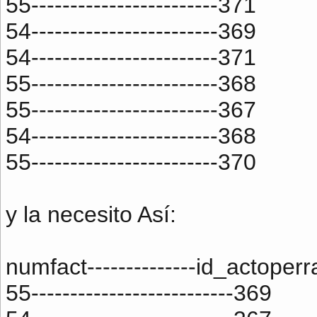
55------------------------371
54------------------------369
54------------------------371
55------------------------368
55------------------------367
54------------------------368
55------------------------370
y la necesito Así:
numfact--------------id_actoperr
55--------------------------369