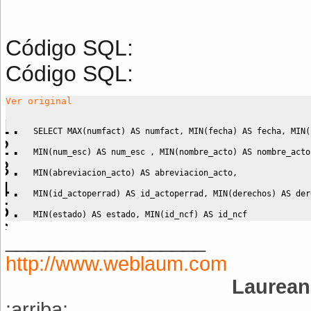
Código SQL:
Código SQL:
Ver original
SELECT
MAX
(
numfact
)
AS
 numfact
,
MIN
(
fecha
)
AS
 fecha
,
MIN
(
MIN
(
num_esc
)
AS
 num_esc 
,
MIN
(
nombre_acto
)
AS
 nombre_acto
MIN
(
abreviacion_acto
)
AS
 abreviacion_acto
,
MIN
(
id_actoperrad
)
AS
 id_actoperrad
,
MIN
(
derechos
)
AS
 der
MIN
(
estado
)
AS
 estado
,
MIN
(
id_ncf
)
AS
 id_ncf
__________________
FROM
 public
.
caja_auxiliar_sin_agrupar_view
WHERE
 fecha 
BETWEEN
'2020-03-11'
AND
'2020-03-11'
http://www.weblaum.com
GROUP
BY
 id_actoperrad
Laurean
ORDER
BY
 num_esc
:arriba: