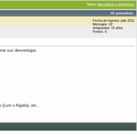
Tema
:
Alternativas a Wordpress
#
9
(
permalink
)
Fecha de Ingreso: julio-2011
Mensajes: 42
Antigüedad: 15 años
Puntos: 6
iene sus desventajas.
Lunr o Algolia), etc...