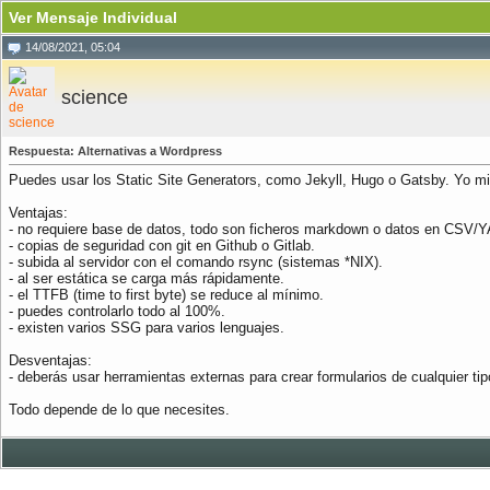
Ver Mensaje Individual
14/08/2021, 05:04
science
Respuesta: Alternativas a Wordpress
Puedes usar los Static Site Generators, como Jekyll, Hugo o Gatsby. Yo m
Ventajas:
- no requiere base de datos, todo son ficheros markdown o datos en CSV/
- copias de seguridad con git en Github o Gitlab.
- subida al servidor con el comando rsync (sistemas *NIX).
- al ser estática se carga más rápidamente.
- el TTFB (time to first byte) se reduce al mínimo.
- puedes controlarlo todo al 100%.
- existen varios SSG para varios lenguajes.
Desventajas:
- deberás usar herramientas externas para crear formularios de cualquier ti
Todo depende de lo que necesites.