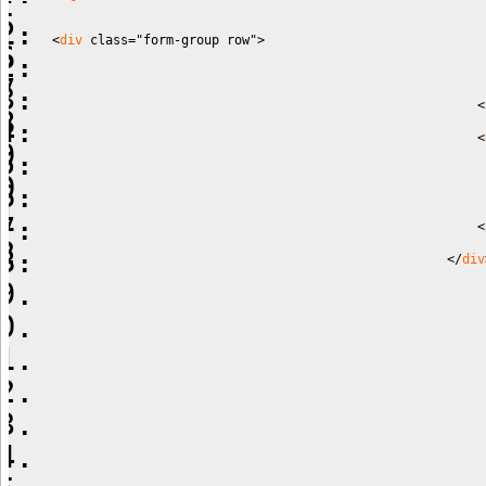
<
div
class
=
"form-group row"
>
<
<
<
<
/
div