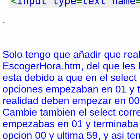
<
input type
=
text name
f
=
hora
.
charAt
(
6
)
//<=
.
if ((
a
==
2
&&
b
>
3
) || 
if (
d
>
5
) {
alert
(
"El v
if (
f
>
5
) {
alert
(
"El v
Solo tengo que añadir que real
if (
c
!=
':'
||
e
!=
':'
)
EscogerHora.htm, del que les 
</script>
esta debido a que en el select
}
opciones empezaban en 01 y 
realidad deben empezar en 00 
Cambie tambien el select corr
empezabas en 01 y terminaba
opcion 00 y ultima 59, y asi 