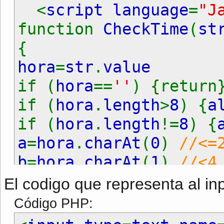
<
script language
=
"J
function
CheckTime
(
st
{
hora
=
str
.
value
if (
hora
==
''
) {return
if (
hora
.
length
>
8
) {
a
if (
hora
.
length
!=
8
) {
a
=
hora
.
charAt
(
0
)
//<=
b
=
hora
.
charAt
(
1
)
//<4
c
=
hora
.
charAt
(
2
)
//:
El codigo que representa al inp
d
=
hora
.
charAt
(
3
)
//<=
Código PHP:
e
=
hora
.
charAt
(
5
)
//: