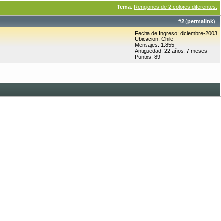
Tema
:
Renglones de 2 colores diferentes.
#
2
(
permalink
)
Fecha de Ingreso: diciembre-2003
Ubicación: Chile
Mensajes: 1.855
Antigüedad: 22 años, 7 meses
Puntos: 89