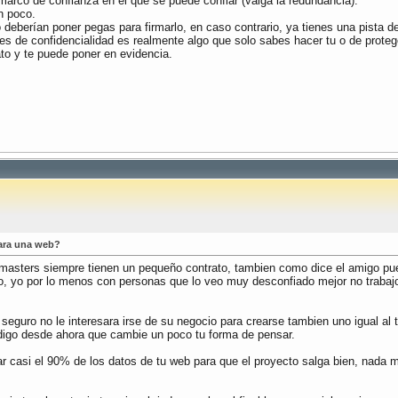
 marco de confianza en el que se puede confiar (valga la redundancia).
n poco.
 deberían poner pegas para firmarlo, en caso contrario, ya tienes una pista de
es de confidencialidad es realmente algo que solo sabes hacer tu o de proteg
o y te puede poner en evidencia.
ara una web?
sters siempre tienen un pequeño contrato, tambien como dice el amigo pued
bajo, yo por lo menos con personas que lo veo muy desconfiado mejor no trab
guro no le interesara irse de su negocio para crearse tambien uno igual al t
 digo desde ahora que cambie un poco tu forma de pensar.
tar casi el 90% de los datos de tu web para que el proyecto salga bien, nada