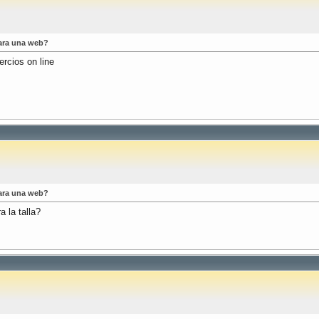
ara una web?
rcios on line
ara una web?
 la talla?