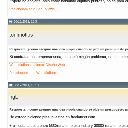
Espero no enojarte, solo estoy hablando algunos puntos y no es para enoj
__________________
Posicionamiento Seo
|
Views
30/12/2011, 13:34
tonimotlos
Respuesta: ¿como aseguro una idea propia cuando se pide un presupuesto p
Si contratas una empresa seria, no habrá ningún problema, en el momen
__________________
Websolutionsmallorca. Diseño Web
Posicionamiento Web Mallorca
30/12/2011, 19:13
ngL
Respuesta: ¿como aseguro una idea propia cuando se pide un presupuesto p
He estado pidiendo presupuestos en freelancer.com.
+ o - esta la cosa entre 500$(una empresa india) y 3000$ (una empres