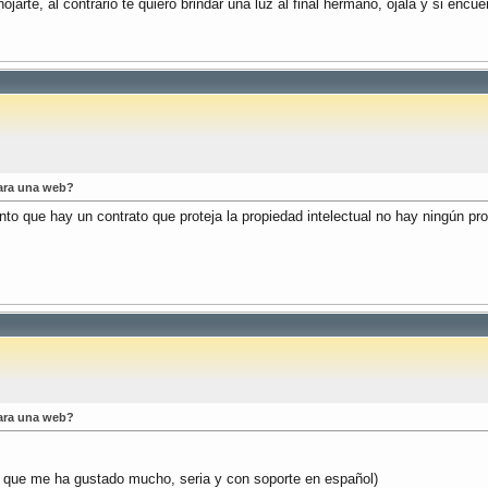
arte, al contrario te quiero brindar una luz al final hermano, ojala y si encu
ara una web?
to que hay un contrato que proteja la propiedad intelectual no hay ningún pr
ara una web?
a que me ha gustado mucho, seria y con soporte en español)