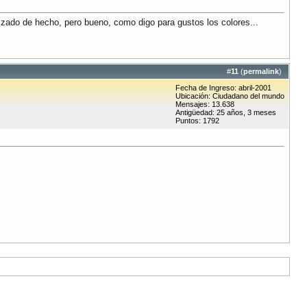
lizado de hecho, pero bueno, como digo para gustos los colores...
#
11
(
permalink
)
Fecha de Ingreso: abril-2001
Ubicación: Ciudadano del mundo
Mensajes: 13.638
Antigüedad: 25 años, 3 meses
Puntos: 1792