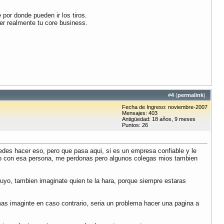
 por donde pueden ir los tiros.
er realmente tu core business.
#
4
(
permalink
)
Fecha de Ingreso: noviembre-2007
Mensajes: 403
Antigüedad: 18 años, 9 meses
Puntos: 26
es hacer eso, pero que pasa aqui, si es un empresa confiable y le
ajo con esa persona, me perdonas pero algunos colegas mios tambien
uyo, tambien imaginate quien te la hara, porque siempre estaras
 mas imaginte en caso contrario, seria un problema hacer una pagina a