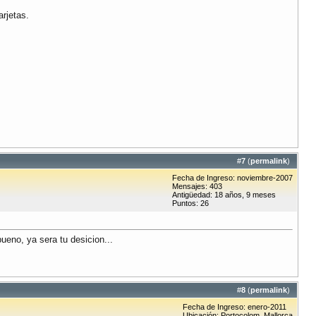
rjetas.
#
7
(
permalink
)
Fecha de Ingreso: noviembre-2007
Mensajes: 403
Antigüedad: 18 años, 9 meses
Puntos: 26
eno, ya sera tu desicion...
#
8
(
permalink
)
Fecha de Ingreso: enero-2011
Ubicación: Portocolom. Mallorca