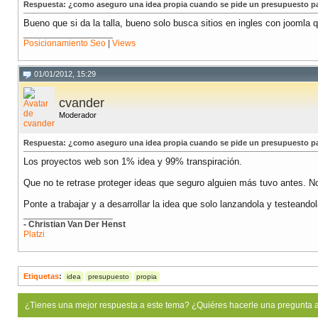
Respuesta: ¿como aseguro una idea propia cuando se pide un presupuesto p
Bueno que si da la talla, bueno solo busca sitios en ingles con joomla 
__________________
Posicionamiento Seo
|
Views
01/01/2012, 15:29
cvander
Moderador
Respuesta: ¿como aseguro una idea propia cuando se pide un presupuesto p
Los proyectos web son 1% idea y 99% transpiración.
Que no te retrase proteger ideas que seguro alguien más tuvo antes. N
Ponte a trabajar y a desarrollar la idea que solo lanzandola y testeandol
__________________
- Christian Van Der Henst
Platzi
Etiquetas
:
idea
presupuesto
propia
¿Tienes una mejor respuesta a este tema? ¿Quiéres hacerle una pregunta 