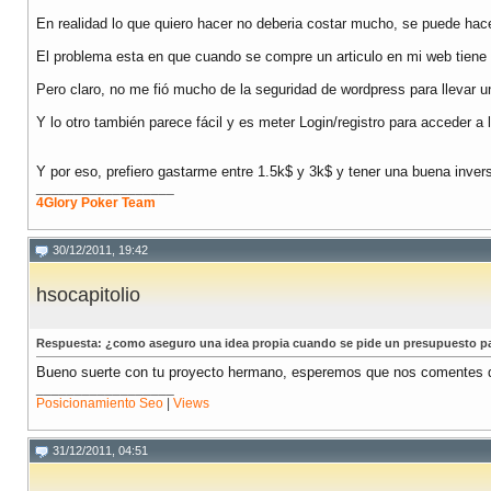
En realidad lo que quiero hacer no deberia costar mucho, se puede ha
El problema esta en que cuando se compre un articulo en mi web tiene 
Pero claro, no me fió mucho de la seguridad de wordpress para llevar u
Y lo otro también parece fácil y es meter Login/registro para acceder 
Y por eso, prefiero gastarme entre 1.5k$ y 3k$ y tener una buena inver
__________________
4Glory Poker Team
30/12/2011, 19:42
hsocapitolio
Respuesta: ¿como aseguro una idea propia cuando se pide un presupuesto p
Bueno suerte con tu proyecto hermano, esperemos que nos comentes que
__________________
Posicionamiento Seo
|
Views
31/12/2011, 04:51