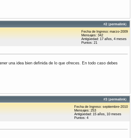
#
2
(
permalink
)
Fecha de Ingreso: marzo-2009
Mensajes: 342
Antigüedad: 17 años, 4 meses
Puntos: 21
ener una idea bien definida de lo que ofreces. En todo caso debes
#
3
(
permalink
)
Fecha de Ingreso: septiembre-2010
Mensajes: 253
Antigüedad: 15 años, 10 meses
Puntos: 4