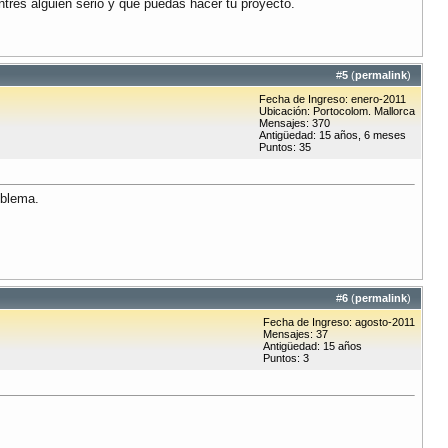
entres alguien serio y que puedas hacer tu proyecto.
#
5
(
permalink
)
Fecha de Ingreso: enero-2011
Ubicación: Portocolom. Mallorca
Mensajes: 370
Antigüedad: 15 años, 6 meses
Puntos: 35
oblema.
#
6
(
permalink
)
Fecha de Ingreso: agosto-2011
Mensajes: 37
Antigüedad: 15 años
Puntos: 3