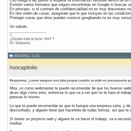
Eso obliga a las partes a respetar la información sensible dentro de un
Existen varios formatos que seguro encontrarás en Google si buscas u
En principio, si el contrato de confidencialidad no es muy draconiano no
En otro orden de cosas, asegúrate que lo que incluyes en las condicion
Proteger cosas que otros pueden conocer googleando no es muy sensat
Un saludo,
__________________
J.
¿Dónde está la tecla ‘ANY’?
(H. Simpson)
30/12/2011, 11:21
hsocapitolio
Respuesta: ¿como aseguro una idea propia cuando se pide un presupuesto p
Mira, yo como webmaster te puedo recomendar de que los buenos webma
dices algo como esto, entonces lo que va a ser que no te hara el tra
piensan lo mismo.
Lo que te puedo recomendar es que te busque una empresa seria, y de se
desconfiado, y alguien tiene que hacertela de todas formas, asi que te
Si tienes un proyecto web y alguien te va hacer el trabajo, va a necesi
medias.