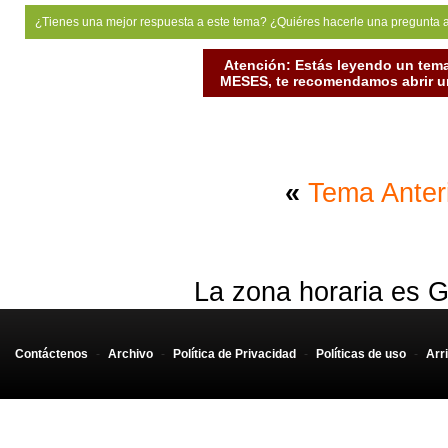
¿Tienes una mejor respuesta a este tema? ¿Quiéres hacerle una pregunta 
Atención: Estás leyendo un tema
MESES, te recomendamos abrir un
«
Tema Anter
La zona horaria es G
Contáctenos
-
Archivo
-
Política de Privacidad
-
Políticas de uso
-
Arr