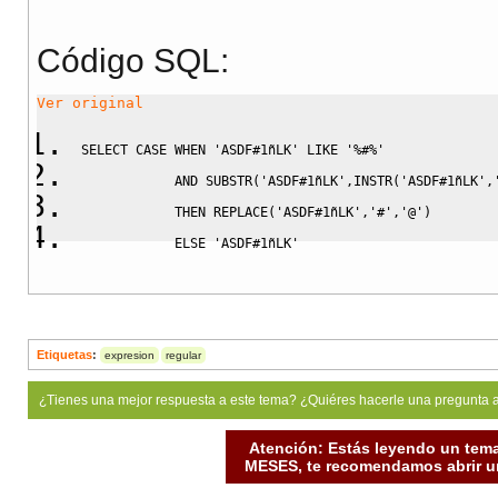
Código SQL:
Ver original
SELECT
CASE
WHEN
'ASDF#1ñLK'
LIKE
'%#%'
AND
 SUBSTR
(
'ASDF#1ñLK'
,
INSTR
(
'ASDF#1ñLK'
,
THEN
REPLACE
(
'ASDF#1ñLK'
,
'#'
,
'@'
)
ELSE
'ASDF#1ñLK'
END
FROM
 DUAL
Etiquetas
:
expresion
regular
¿Tienes una mejor respuesta a este tema? ¿Quiéres hacerle una pregunta 
Atención: Estás leyendo un tema
MESES, te recomendamos abrir un